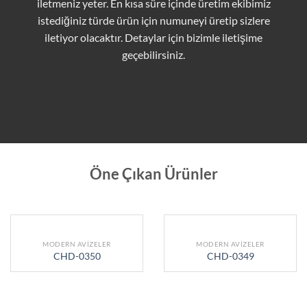
iletmeniz yeter. En kısa süre içinde üretim ekibimiz
istediğiniz türde ürün için numuneyi üretip sizlere
iletiyor olacaktır. Detaylar için bizimle iletişime
geçebilirsiniz.
Öne Çıkan Ürünler
MODERN AVIZELER
MODERN AVIZELER
CHD-0350
CHD-0349