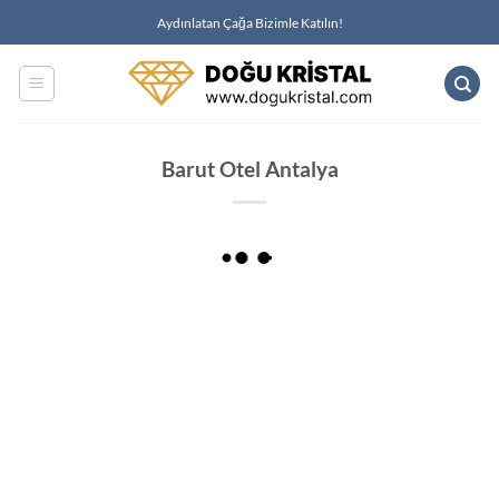
İçeriğe
Aydınlatan Çağa Bizimle Katılın!
atla
Barut Otel Antalya