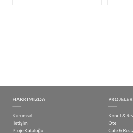
HAKKIMIZDA
PROJELER
Kurumsal
Konut & Re
İletişim
Otel
Proje Kataloğu
Cafe & Rest