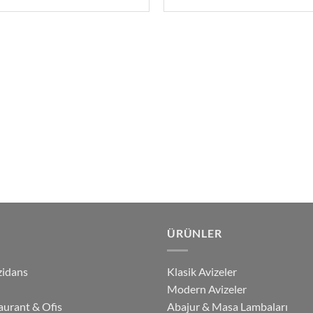
ÜRÜNLER
zidans
Klasik Avizeler
Modern Avizeler
aurant & Ofis
Abajur & Masa Lambaları