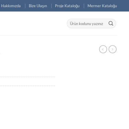
Hakkımızda
Bize Ulaşın
Proje Kataloğu
Mermer Kataloğu
Ara:
R