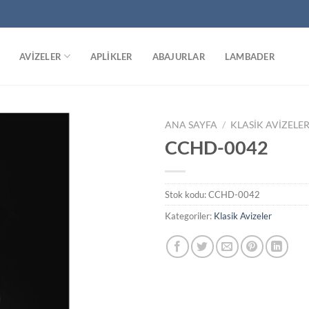
M
AVIZELER
APLIKLER
ABAJURLAR
LAMBADER
ANA SAYFA
/
KLASIK AVIZELE
CCHD-0042
Stok kodu:
CCHD-0042
Kategoriler:
Klasik Avizeler