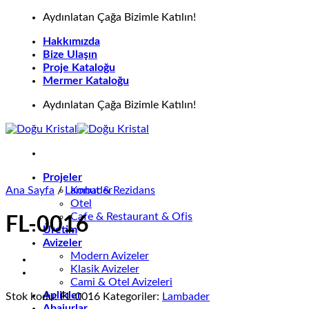
İçeriğe
Aydınlatan Çağa Bizimle Katılın!
atla
Hakkımızda
Bize Ulaşın
Proje Kataloğu
Mermer Kataloğu
Aydınlatan Çağa Bizimle Katılın!
Projeler
Ana Sayfa
/
Lambader
Konut & Rezidans
Otel
Cafe & Restaurant & Ofis
FL-0016
Üretim
Avizeler
Modern Avizeler
Klasik Avizeler
Cami & Otel Avizeleri
Aplikler
Stok kodu:
FL-0016
Kategoriler:
Lambader
Abajurlar