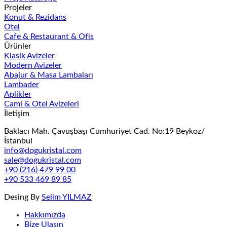
Projeler
Konut & Rezidans
Otel
Cafe & Restaurant & Ofis
Ürünler
Klasik Avizeler
Modern Avizeler
Abajur & Masa Lambaları
Lambader
Aplikler
Cami & Otel Avizeleri
İletişim
Baklacı Mah. Çavuşbaşı Cumhuriyet Cad. No:19 Beykoz/
İstanbul
info@dogukristal.com
sale@dogukristal.com
+90 (216) 479 99 00
+90 533 469 89 85
Desing By
Selim YILMAZ
Hakkımızda
Bize Ulaşın