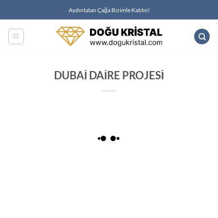
İçeriğe
Aydınlatan Çağa Bizimle Katılın!
atla
DUBAİ DAİRE PROJESİ