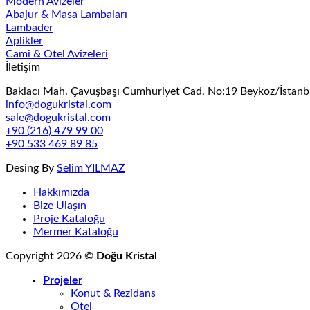
Modern Avizeler
Abajur & Masa Lambaları
Lambader
Aplikler
Cami & Otel Avizeleri
İletişim
Baklacı Mah. Çavuşbaşı Cumhuriyet Cad. No:19 Beykoz/İstanb
info@dogukristal.com
sale@dogukristal.com
+90 (216) 479 99 00
+90 533 469 89 85
Desing By
Selim YILMAZ
Hakkımızda
Bize Ulaşın
Proje Kataloğu
Mermer Kataloğu
Copyright 2026 ©
Doğu Kristal
Projeler
Konut & Rezidans
Otel