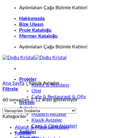
İçeriğe
Aydınlatan Çağa Bizimle Katılın!
atla
Hakkımızda
Bize Ulaşın
Proje Kataloğu
Mermer Kataloğu
Aydınlatan Çağa Bizimle Katılın!
Projeler
Ana Sayfa
/
Klasik Avizeler
Konut & Rezidans
Filtrele
Otel
Cafe & Restaurant & Ofis
60 sonuçtan 1-12 arası gösteriliyor
Üretim
Avizeler
Modern Avizeler
Kategoriler
Klasik Avizeler
Cami & Otel Avizeleri
Abajur & Masa Lambaları
Aplikler
Aplikler
Abajurlar