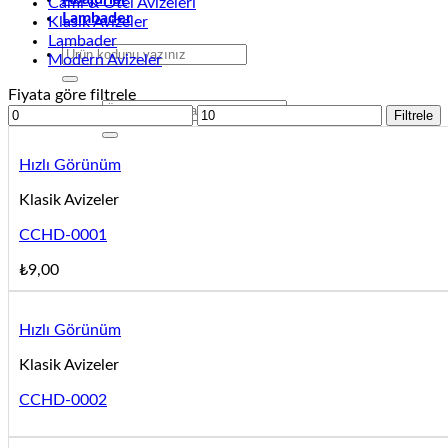
Cami & Otel Avizeleri
Lambader
Klasik Avizeler
Lambader
Ara:
Modern Avizeler
Fiyata göre filtrele
Ara:
En
En
Filtrele
düşük
yüksek
fiyat
fiyat
Hızlı Görünüm
Klasik Avizeler
CCHD-0001
₺
9,00
Hızlı Görünüm
Klasik Avizeler
CCHD-0002