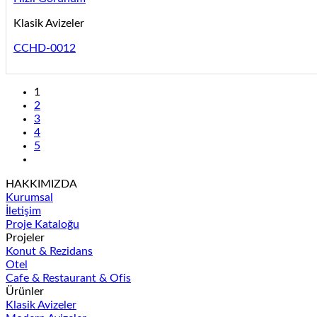
Klasik Avizeler
CCHD-0012
1
2
3
4
5
HAKKIMIZDA
Kurumsal
İletişim
Proje Kataloğu
Projeler
Konut & Rezidans
Otel
Cafe & Restaurant & Ofis
Ürünler
Klasik Avizeler