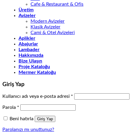
Cafe & Restaurant & Ofis
Üretim
Avizeler
Modern Avizeler
Klasik Avizeler
Cami & Otel Avizeleri
Aplikler
Abajurlar
Lambader
Hakkımızda
Bize Ulaşın
Proje Kataloğu
Mermer Kataloğu
Giriş Yap
Kullanıcı adı veya e-posta adresi
*
Parola
*
Beni hatırla
Giriş Yap
Parolanızı mı unuttunuz?