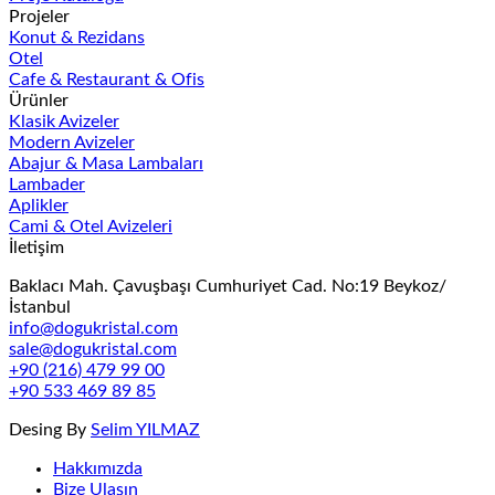
Projeler
Konut & Rezidans
Otel
Cafe & Restaurant & Ofis
Ürünler
Klasik Avizeler
Modern Avizeler
Abajur & Masa Lambaları
Lambader
Aplikler
Cami & Otel Avizeleri
İletişim
Baklacı Mah. Çavuşbaşı Cumhuriyet Cad. No:19 Beykoz/
İstanbul
info@dogukristal.com
sale@dogukristal.com
+90 (216) 479 99 00
+90 533 469 89 85
Desing By
Selim YILMAZ
Hakkımızda
Bize Ulaşın