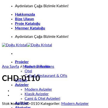
İçeriğe
Aydınlatan Çağa Bizimle Katılın!
atla
Hakkımızda
Bize Ulaşın
Proje Kataloğu
Mermer Kataloğu
Aydınlatan Çağa Bizimle Katılın!
Projeler
Ana Sayfa
/
Modern Avizeler
Konut & Rezidans
Otel
Cafe & Restaurant & Ofis
CHD-0110
Üretim
Avizeler
Modern Avizeler
Klasik Avizeler
Cami & Otel Avizeleri
Aplikler
Stok kodu:
CHD-0110
Kategoriler:
Modern Avizeler
Abajurlar