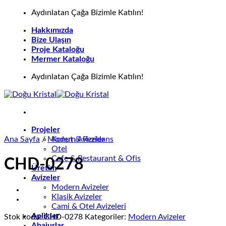
İçeriğe
Aydınlatan Çağa Bizimle Katılın!
atla
Hakkımızda
Bize Ulaşın
Proje Kataloğu
Mermer Kataloğu
Aydınlatan Çağa Bizimle Katılın!
Projeler
Ana Sayfa
/
Modern Avizeler
Konut & Rezidans
Otel
Cafe & Restaurant & Ofis
CHD-0278
Üretim
Avizeler
Modern Avizeler
Klasik Avizeler
Cami & Otel Avizeleri
Aplikler
Stok kodu:
CHD-0278
Kategoriler:
Modern Avizeler
Abajurlar