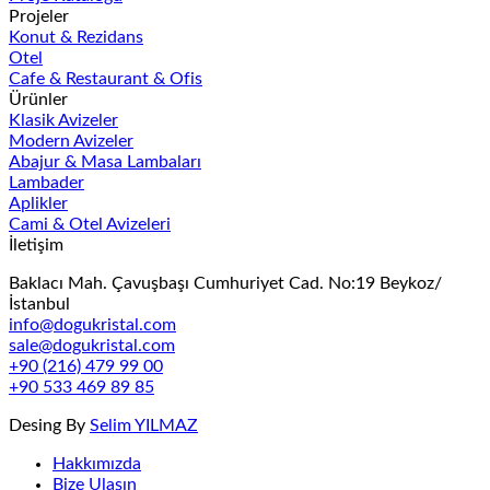
Projeler
Konut & Rezidans
Otel
Cafe & Restaurant & Ofis
Ürünler
Klasik Avizeler
Modern Avizeler
Abajur & Masa Lambaları
Lambader
Aplikler
Cami & Otel Avizeleri
İletişim
Baklacı Mah. Çavuşbaşı Cumhuriyet Cad. No:19 Beykoz/
İstanbul
info@dogukristal.com
sale@dogukristal.com
+90 (216) 479 99 00
+90 533 469 89 85
Desing By
Selim YILMAZ
Hakkımızda
Bize Ulaşın