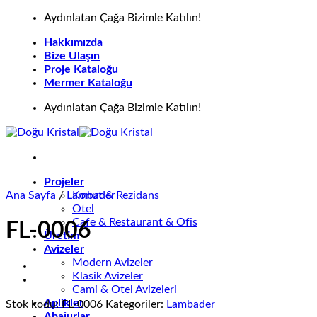
İçeriğe
Aydınlatan Çağa Bizimle Katılın!
atla
Hakkımızda
Bize Ulaşın
Proje Kataloğu
Mermer Kataloğu
Aydınlatan Çağa Bizimle Katılın!
Projeler
Ana Sayfa
/
Lambader
Konut & Rezidans
Otel
Cafe & Restaurant & Ofis
FL-0006
Üretim
Avizeler
Modern Avizeler
Klasik Avizeler
Cami & Otel Avizeleri
Aplikler
Stok kodu:
FL-0006
Kategoriler:
Lambader
Abajurlar