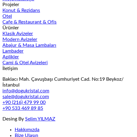
Projeler
Konut & Rezidans
Otel
Cafe & Restaurant & Ofis
Ürünler
Klasik Avizeler
Modern Avizeler
Abajur & Masa Lambaları
Lambader
Aplikler
Cami & Otel Avizeleri
İletişim
Baklacı Mah. Çavuşbaşı Cumhuriyet Cad. No:19 Beykoz/
İstanbul
info@dogukristal.com
sale@dogukristal.com
+90 (216) 479 99 00
+90 533 469 89 85
Desing By
Selim YILMAZ
Hakkımızda
Bize Ulaşın