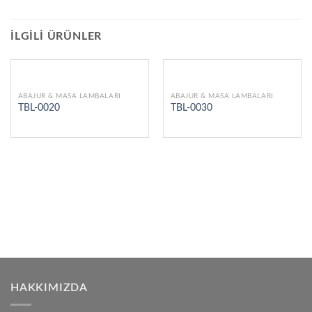
İLGILI ÜRÜNLER
ABAJUR & MASA LAMBALARI
ABAJUR & MASA LAMBALARI
TBL-0020
TBL-0030
HAKKIMIZDA