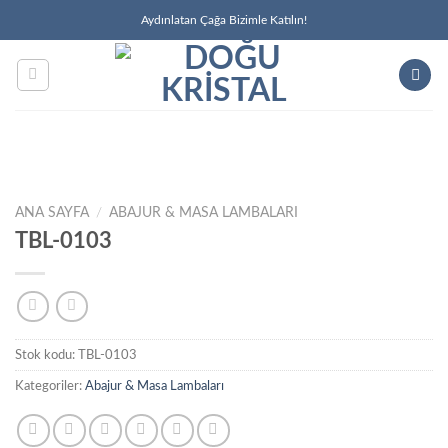
İçeriğe
Aydınlatan Çağa Bizimle Katılın!
atla
ANA SAYFA
/
ABAJUR & MASA LAMBALARI
TBL-0103
Stok kodu:
TBL-0103
Kategoriler:
Abajur & Masa Lambaları