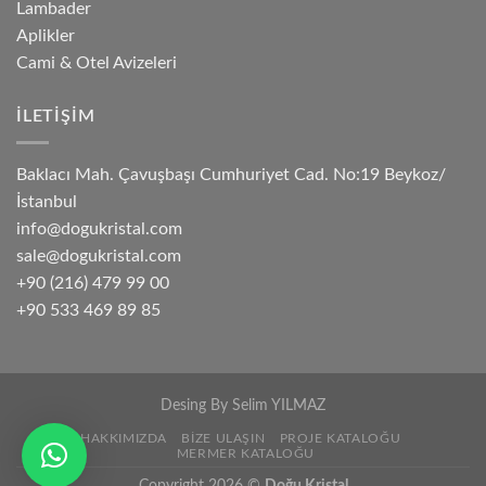
Lambader
Aplikler
Cami & Otel Avizeleri
İLETIŞIM
Baklacı Mah. Çavuşbaşı Cumhuriyet Cad. No:19 Beykoz/
İstanbul
info@dogukristal.com
sale@dogukristal.com
+90 (216) 479 99 00
+90 533 469 89 85
Desing By
Selim YILMAZ
HAKKIMIZDA
BIZE ULAŞIN
PROJE KATALOĞU
MERMER KATALOĞU
Copyright 2026 ©
Doğu Kristal