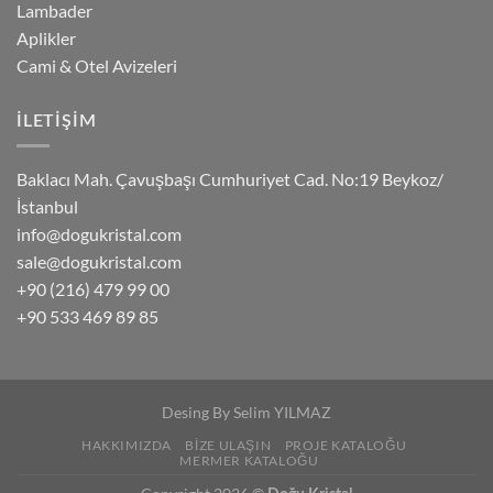
Lambader
Aplikler
Cami & Otel Avizeleri
İLETIŞIM
Baklacı Mah. Çavuşbaşı Cumhuriyet Cad. No:19 Beykoz/
İstanbul
info@dogukristal.com
sale@dogukristal.com
+90 (216) 479 99 00
+90 533 469 89 85
Desing By
Selim YILMAZ
HAKKIMIZDA
BIZE ULAŞIN
PROJE KATALOĞU
MERMER KATALOĞU